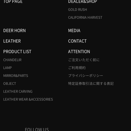
TOP PAGE
DEALER&SHOP
GOLD RUSH
CALIFORNIA HARVEST
DEER HORN
MEDIA
LEATHER
CONTACT
PRODUCT LIST
ATTENTION
CHANDELIR
ご注文いただく前に
LAMP
ご利用規約
MIRROR&PARTS
プライバシーポリシー
OBJECT
特定証券取引法に関する表記
LEATHER CARVING
LEATHER WEAR &ACCESSORIES
FOLLOW US