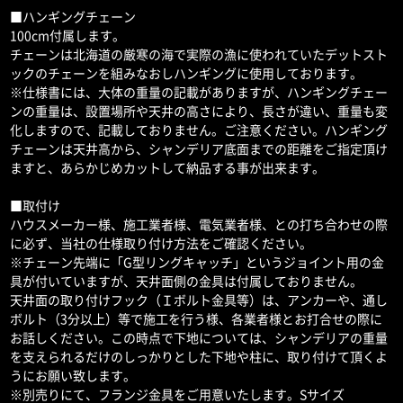
■ハンギングチェーン
100cm付属します。
チェーンは北海道の厳寒の海で実際の漁に使われていたデットスト
ックのチェーンを組みなおしハンギングに使用しております。
※仕様書には、大体の重量の記載がありますが、ハンギングチェー
ンの重量は、設置場所や天井の高さにより、長さが違い、重量も変
化しますので、記載しておりません。ご注意ください。ハンギング
チェーンは天井高から、シャンデリア底面までの距離をご指定頂け
ますと、あらかじめカットして納品する事が出来ます。
■取付け
ハウスメーカー様、施工業者様、電気業者様、との打ち合わせの際
に必ず、当社の仕様取り付け方法をご確認ください。
※チェーン先端に「G型リングキャッチ」というジョイント用の金
具が付いていますが、天井面側の金具は付属しておりません。
天井面の取り付けフック（Ｉボルト金具等）は、アンカーや、通し
ボルト（3分以上）等で施工を行う様、各業者様とお打合せの際に
お話しください。この時点で下地については、シャンデリアの重量
を支えられるだけのしっかりとした下地や柱に、取り付けて頂くよ
うにお願い致します。
※別売りにて、フランジ金具をご用意いたします。Sサイズ