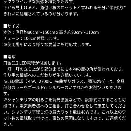
ックでワイルドな質感を堪能できます。
下から見上げると、角付け根のロゼットと言われる部分が半円状に
きれいに処理されているのが分かります。
■サイズ
本体：直径約80cm～150cm x 高さ約90cm～110cm
チェーン：100cm付属します。
※使用場所により様々な要望にも対応致します。
■電球
口金E12 LED電球が付属します。
一灯一灯の立ち上がり部分までにも本物の鹿の角が使われており、
作り手の細部へのこだわりが生き続いています。
※LED電球（４W、2700K、先曲がりガラス、調光対応）は、金具
部分カラーをゴールドorシルバーのいずれかをお選びいただけま
す。
※シャンデリアの明るさを調光装置などで、調節式にすることも可
能です。電気業者様へのご相談、打ち合わせをして施工してくださ
い。シャンデリア球１灯の最大ワット数は40Wです。これ以上のワ
ット数の電球取り付けは、事故の原因になりますので、ご遠慮くだ
さい。